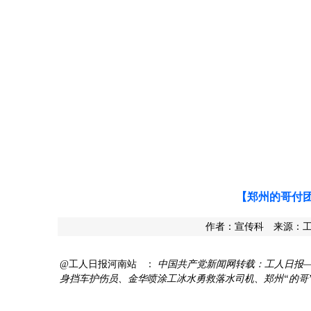
【郑州的哥付
作者：宣传科 来源：工人日报
@工人日报河南站
：
中国共产党新闻网转载：工人日报—
身挡车护伤员、金华喷涂工冰水勇救落水司机、郑州“的哥