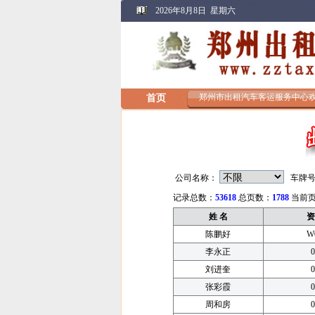
2026年8月8日 星期六
郑州市出租汽车客运服务中心
首页
公司名称：
车牌号
记录总数：
53618
总页数：
1788
当前
姓 名
资
陈鹏好
W
李永正
0
刘进奎
0
张彩霞
0
周和房
0