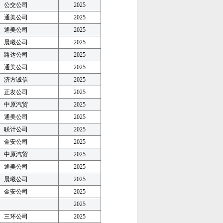
公交公司
2025
通美公司
2025
通美公司
2025
晨曦公司
2025
路达公司
2025
通美公司
2025
济方诚信
2025
正发公司
2025
中原汽贸
2025
通美公司
2025
联计公司
2025
金安公司
2025
中原汽贸
2025
通美公司
2025
晨曦公司
2025
金安公司
2025
2025
三环公司
2025